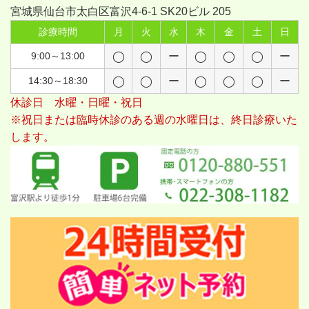
宮城県仙台市太白区富沢4-6-1 SK20ビル 205
診療時間
月
火
水
木
金
土
日
9:00～13:00
◯
◯
ー
◯
◯
◯
ー
14:30～18:30
◯
◯
ー
◯
◯
◯
ー
休診日 水曜・日曜・祝日
※祝日または臨時休診のある週の水曜日は、終日診療いた
します。