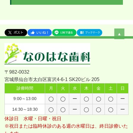
▲
〒982-0032
宮城県仙台市太白区富沢4-6-1 SK20ビル 205
診療時間
月
火
水
木
金
土
日
9:00～13:00
◯
◯
ー
◯
◯
◯
ー
14:30～18:30
◯
◯
ー
◯
◯
◯
ー
休診日 水曜・日曜・祝日
※祝日または臨時休診のある週の水曜日は、終日診療いた