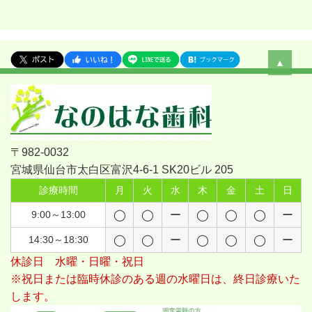
▲
〒982-0032
宮城県仙台市太白区富沢4-6-1 SK20ビル 205
診療時間
月
火
水
木
金
土
日
9:00～13:00
◯
◯
ー
◯
◯
◯
ー
14:30～18:30
◯
◯
ー
◯
◯
◯
ー
休診日 水曜・日曜・祝日
※祝日または臨時休診のある週の水曜日は、終日診療いた
します。