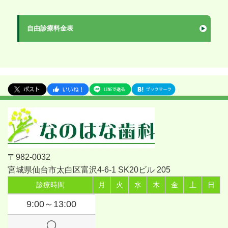
自由診療料金表
〒982-0032
宮城県仙台市太白区富沢4-6-1 SK20ビル 205
診療時間
月
火
水
木
金
土
日
9:00～13:00
◯