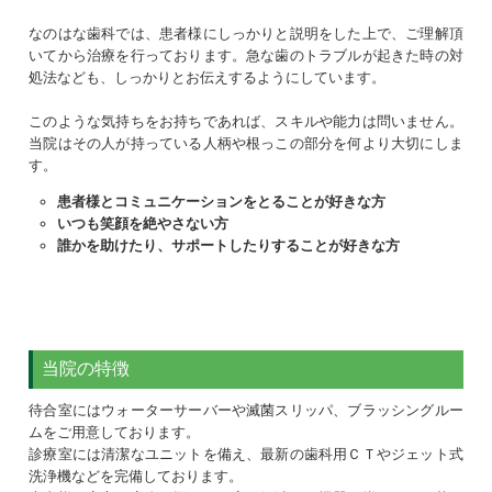
なのはな歯科では、患者様にしっかりと説明をした上で、ご理解頂
いてから治療を行っております。急な歯のトラブルが起きた時の対
処法なども、しっかりとお伝えするようにしています。
このような気持ちをお持ちであれば、スキルや能力は問いません。
当院はその人が持っている人柄や根っこの部分を何より大切にしま
す。
患者様とコミュニケーションをとることが好きな方
いつも笑顔を絶やさない方
誰かを助けたり、サポートしたりすることが好きな方
当院の特徴
待合室にはウォーターサーバーや滅菌スリッパ、ブラッシングルー
ムをご用意しております。
診療室には清潔なユニットを備え、最新の歯科用ＣＴやジェット式
洗浄機などを完備しております。