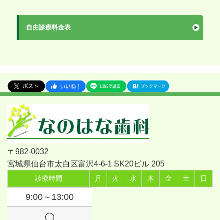
自由診療料金表
〒982-0032
宮城県仙台市太白区富沢4-6-1 SK20ビル 205
診療時間
月
火
水
木
金
土
日
9:00～13:00
◯