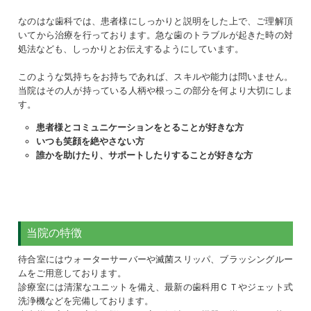
なのはな歯科では、患者様にしっかりと説明をした上で、ご理解頂
いてから治療を行っております。急な歯のトラブルが起きた時の対
処法なども、しっかりとお伝えするようにしています。
このような気持ちをお持ちであれば、スキルや能力は問いません。
当院はその人が持っている人柄や根っこの部分を何より大切にしま
す。
患者様とコミュニケーションをとることが好きな方
いつも笑顔を絶やさない方
誰かを助けたり、サポートしたりすることが好きな方
当院の特徴
待合室にはウォーターサーバーや滅菌スリッパ、ブラッシングルー
ムをご用意しております。
診療室には清潔なユニットを備え、最新の歯科用ＣＴやジェット式
洗浄機などを完備しております。