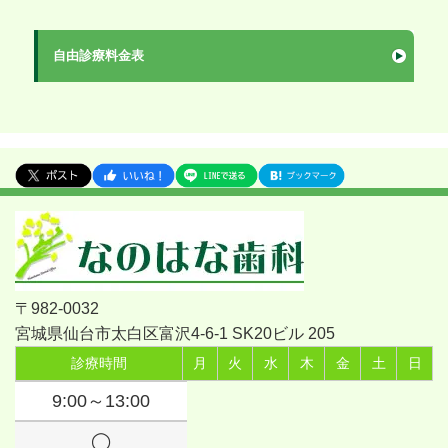
自由診療料金表
〒982-0032
宮城県仙台市太白区富沢4-6-1 SK20ビル 205
診療時間
月
火
水
木
金
土
日
9:00～13:00
◯