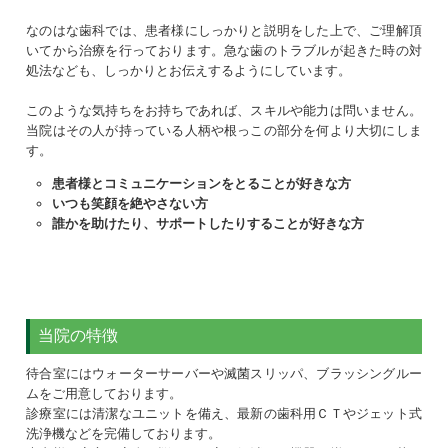
なのはな歯科では、患者様にしっかりと説明をした上で、ご理解頂
いてから治療を行っております。急な歯のトラブルが起きた時の対
処法なども、しっかりとお伝えするようにしています。
このような気持ちをお持ちであれば、スキルや能力は問いません。
当院はその人が持っている人柄や根っこの部分を何より大切にしま
す。
患者様とコミュニケーションをとることが好きな方
いつも笑顔を絶やさない方
誰かを助けたり、サポートしたりすることが好きな方
当院の特徴
待合室にはウォーターサーバーや滅菌スリッパ、ブラッシングルー
ムをご用意しております。
診療室には清潔なユニットを備え、最新の歯科用ＣＴやジェット式
洗浄機などを完備しております。