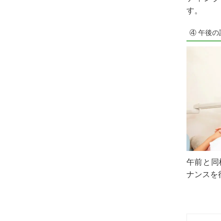
す。
④ 午後の
午前と同
ナンスを