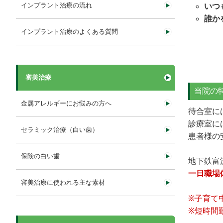
インプラント治療の流れ
いつ
誰か
インプラント治療のよくある質問
審美治療
当院の
金属アレルギーにお悩みの方へ
待合室に
診療室に
セラミック治療（白い歯）
患者様の
保険の白い歯
地下鉄富
一日職場体
審美治療に使われる主な素材
※子育て
※短時間