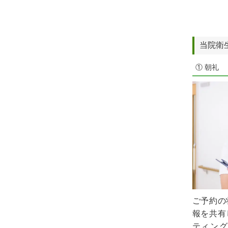
当院衛
① 朝礼
ご予約の
報を共有
ティン